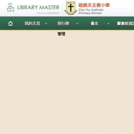
V3.6.0 p20160420
我的主頁
排行榜
書友
圖書館資
管理