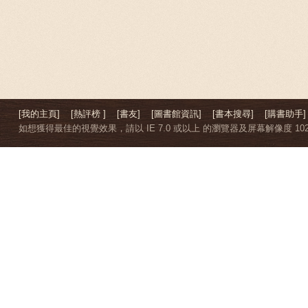
[我的主頁]
[熱評榜 ]
[書友]
[圖書館資訊]
[書本搜尋]
[購書助手]
如想獲得最佳的視覺效果，請以 IE 7.0 或以上 的瀏覽器及屏幕解像度 1024 