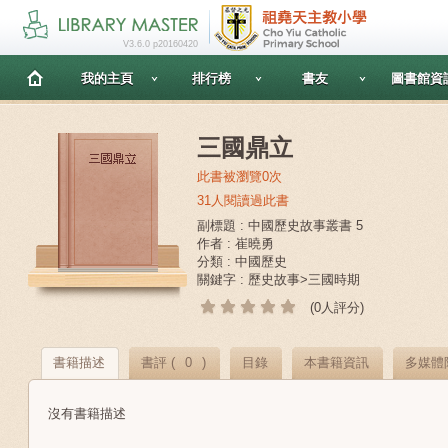
V3.6.0 p20160420
我的主頁
排行榜
書友
圖書館資
三國鼎立
此書被瀏覽0次
31人閱讀過此書
副標題 : 中國歷史故事叢書 5
作者 : 崔曉勇
分類 : 中國歷史
關鍵字 : 歷史故事>三國時期
(0人評分)
書籍描述
書評 (
0
)
目錄
本書籍資訊
多媒體
沒有書籍描述