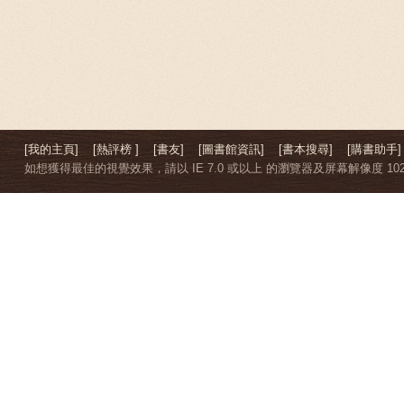
[我的主頁]
[熱評榜 ]
[書友]
[圖書館資訊]
[書本搜尋]
[購書助手]
如想獲得最佳的視覺效果，請以 IE 7.0 或以上 的瀏覽器及屏幕解像度 1024 