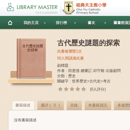
V3.6.0 p20160420
我的主頁
排行榜
書友
圖書館資
古代歷史謎題的探索
此書被瀏覽1次
50人閱讀過此書
副標題 :
作者 : 田憲儒 總審訂,邱守榕 出版顧問
分類 : 歷史
關鍵字 : 世界歷史>古代史>考古
(0人評分)
書籍描述
書評 (
0
)
目錄
本書籍資訊
多媒體
沒有書籍描述