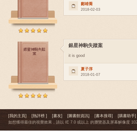
鄺靖喬
2018-02-03
銀星神駒失蹤案
it is good
夏子淳
2018-01-07
[我的主頁]
[熱評榜 ]
[書友]
[圖書館資訊]
[書本搜尋]
[購書助手]
如想獲得最佳的視覺效果，請以 IE 7.0 或以上 的瀏覽器及屏幕解像度 1024 