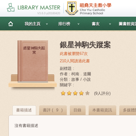
V3.6.0 p20160420
我的主頁
排行榜
書友
圖書館資
銀星神駒失蹤案
此書被瀏覽67次
210人閱讀過此書
副標題 :
作者 : 柯南﹒道爾
分類 : 故事 / 小說
關鍵字 :
(9人評分)
書籍描述
書評 (
9
)
目錄
本書籍資訊
多媒體
沒有書籍描述